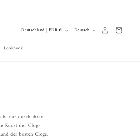
L
S
Einloggen
Warenkorb
Deutschland | EUR €
Deutsch
a
p
n
r
Lookbook
d
a
/
c
R
h
e
e
g
i
o
icht nur durch ihren
n
ie Kunst der Clog-
and der besten Clogs.