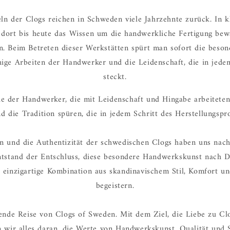
ln der Clogs reichen in Schweden viele Jahrzehnte zurück. In 
dort bis heute das Wissen um die handwerkliche Fertigung bew
en. Beim Betreten dieser Werkstätten spürt man sofort die beso
hige Arbeiten der Handwerker und die Leidenschaft, die in jede
steckt.
e der Handwerker, die mit Leidenschaft und Hingabe arbeiteten,
d die Tradition spüren, die in jedem Schritt des Herstellungspro
gn und die Authentizität der schwedischen Clogs haben uns nach
ntstand der Entschluss, diese besondere Handwerkskunst nach 
einzigartige Kombination aus skandinavischem Stil, Komfort un
begeistern.
ende Reise von Clogs of Sweden. Mit dem Ziel, die Liebe zu Cl
n wir alles daran, die Werte von Handwerkskunst, Qualität und S