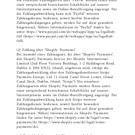
Die einzelnen Zahlungsarten über "PayPal" werden Ihnen unter
einer entsprechend bezeichneten Schaltfläche auf unserer
Internetpräsenz sowie im Online-Bestellvorgang angezeigt. Für
die Zahlungsabwicklung kann sich "PayPal" weiterer
Zahlungsdienste bedienen; soweit hierfür besondere
Zahlungsbedingungen gelten, werden Sie auf diese gesondert
hingewiesen. Nähere Informationen zu "PayPal" finden Sie
unter https://www.paypal.com/de/webapps/mpp/ua/legalhub-
full (https://www.paypal.com/de/webapps/mpp/ua/legalhub-
full).
(2) Zahlung über "Shopify Payments"
Bei Auswahl einer Zahlungsart, die über "Shopify Payments",
den Shopify Payments-Service der Shopify International
Limited (2nd Floor Victoria Buildings, 1-2 Haddington Road,
Dublin 4, D04 XN32, Irland), angeboten wird, erfolgt die
Zahlungsabwicklung über den Zahlungsdienstleister Stripe
Payments Europe, Ltd. (1 Grand Canal Street Lower, Grand
Canal Dock, Dublin, Irland; "Stripe"). Die einzelnen
Zahlungsarten über Shopify Payments werden Ihnen unter
einer entsprechend bezeichneten Schaltfläche auf unserer
Internetpräsenz sowie im Online-Bestellvorgang angezeigt. Für
die Zahlungsabwicklung kann sich Stripe weiterer
Zahlungsdienste bedienen; soweit hierfür besondere
Zahlungsbedingungen gelten, werden Sie auf diese gesondert
hingewiesen. Nähere Informationen zu Shopify Payments
finden Sie unter https://www.shopify.com/de/legal/terms-
payments/de (https://www.shopify.com/de/legal/terms-
payments/de).