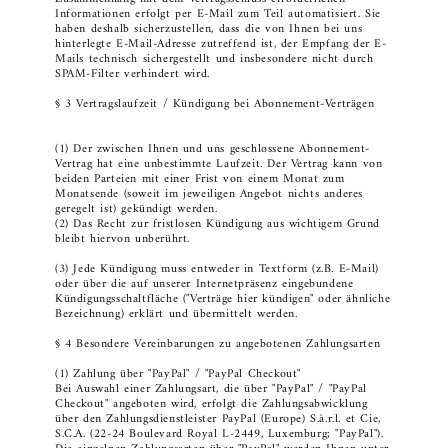
Informationen erfolgt per E-Mail zum Teil automatisiert. Sie
haben deshalb sicherzustellen, dass die von Ihnen bei uns
hinterlegte E-Mail-Adresse zutreffend ist, der Empfang der E-
Mails technisch sichergestellt und insbesondere nicht durch
SPAM-Filter verhindert wird.
§ 3 Vertragslaufzeit / Kündigung bei Abonnement-Verträgen
(1) Der zwischen Ihnen und uns geschlossene Abonnement-
Vertrag hat eine unbestimmte Laufzeit. Der Vertrag kann von
beiden Parteien mit einer Frist von einem Monat zum
Monatsende (soweit im jeweiligen Angebot nichts anderes
geregelt ist) gekündigt werden.
(2) Das Recht zur fristlosen Kündigung aus wichtigem Grund
bleibt hiervon unberührt.
(3) Jede Kündigung muss entweder in Textform (z.B. E-Mail)
oder über die auf unserer Internetpräsenz eingebundene
Kündigungsschaltfläche ("Verträge hier kündigen" oder ähnliche
Bezeichnung) erklärt und übermittelt werden.
§ 4 Besondere Vereinbarungen zu angebotenen Zahlungsarten
(1) Zahlung über "PayPal" / "PayPal Checkout"
Bei Auswahl einer Zahlungsart, die über "PayPal" / "PayPal
Checkout" angeboten wird, erfolgt die Zahlungsabwicklung
über den Zahlungsdienstleister PayPal (Europe) S.à.r.l. et Cie,
S.C.A. (22-24 Boulevard Royal L-2449, Luxemburg; "PayPal").