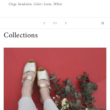
Clogs Sandalen, Color: Lotta, White
von
2
/
2
Collections