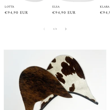
LOTTA
ELSA
KLARA
Normaler
€94,90 EUR
Normaler
€94,90 EUR
Norm
€94,
Preis
Preis
Preis
von
1
/
3