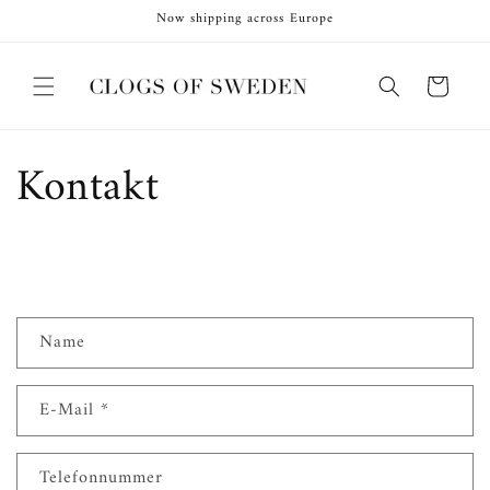
Direkt
Now shipping across Europe
zum
Inhalt
Warenkorb
Kontakt
K
Name
o
n
E-Mail
*
t
a
k
Telefonnummer