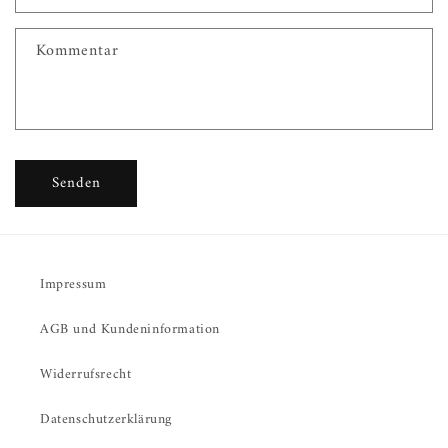
t
f
Kommentar
o
r
m
u
l
Senden
a
r
Impressum
AGB und Kundeninformation
Widerrufsrecht
Datenschutzerklärung