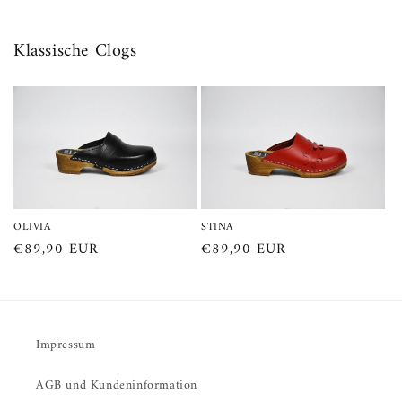
Klassische Clogs
OLIVIA
STINA
Normaler
€89,90 EUR
Normaler
€89,90 EUR
Preis
Preis
Impressum
AGB und Kundeninformation