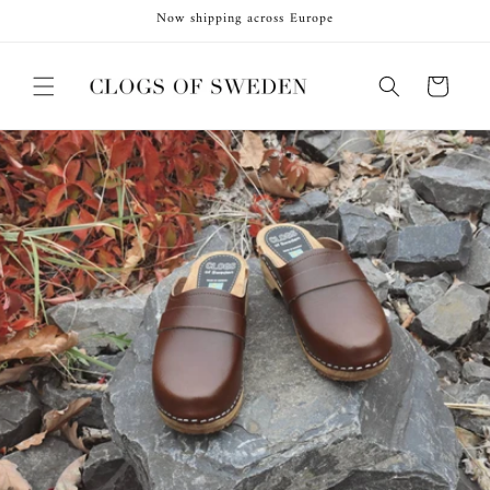
Direkt
Now shipping across Europe
zum
Inhalt
Warenkorb